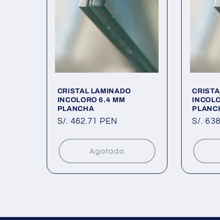
CRISTAL LAMINADO
CRISTA
INCOLORO 6.4 MM
INCOLO
PLANCHA
PLANC
Precio
S/. 462.71 PEN
Precio
S/. 63
habitual
habitu
Agotado