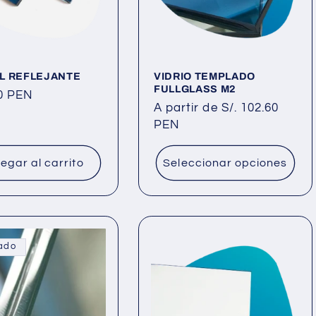
AL REFLEJANTE
VIDRIO TEMPLADO
FULLGLASS M2
00 PEN
Precio
A partir de S/. 102.60
al
habitual
PEN
egar al carrito
Seleccionar opciones
ado