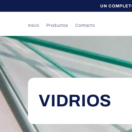
Ir
UN COMPLET
directamente
al contenido
Inicio
Productos
Contacto
VIDRIOS