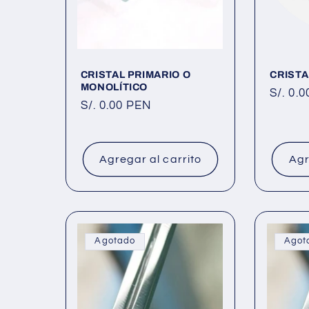
CRISTAL PRIMARIO O
CRIST
MONOLÍTICO
Precio
S/. 0.
Precio
S/. 0.00 PEN
habitu
habitual
Agregar al carrito
Agr
Agotado
Agot