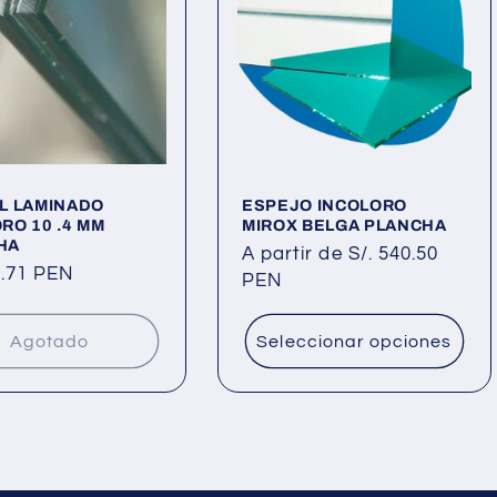
L LAMINADO
ESPEJO INCOLORO
RO 10 .4 MM
MIROX BELGA PLANCHA
HA
Precio
A partir de S/. 540.50
8.71 PEN
habitual
PEN
al
Agotado
Seleccionar opciones