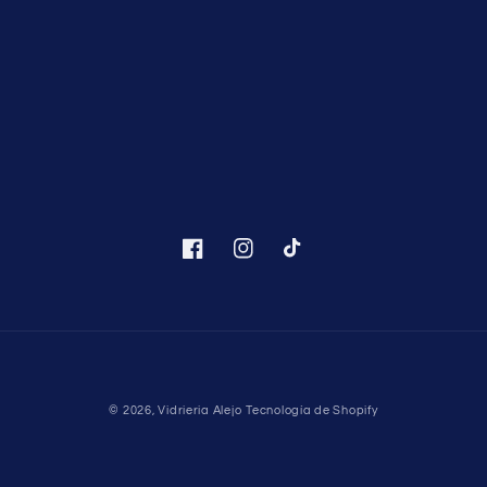
Facebook
Instagram
TikTok
Formas
© 2026,
Vidrieria Alejo
Tecnología de Shopify
de
pago