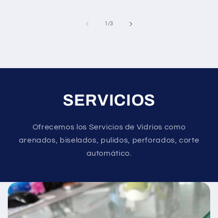
de
1
/
3
SERVICIOS
Ofrecemos los Servicios de Vidrios como
arenados, biselados, pulidos, perforados, corte
automático.