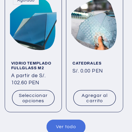
Agotado
VIDRIO TEMPLADO
CATEDRALES
FULLGLASS M2
Precio
S/. 0.00 PEN
Precio
A partir de S/.
habitual
habitual
102.60 PEN
Seleccionar
Agregar al
opciones
carrito
Ver todo