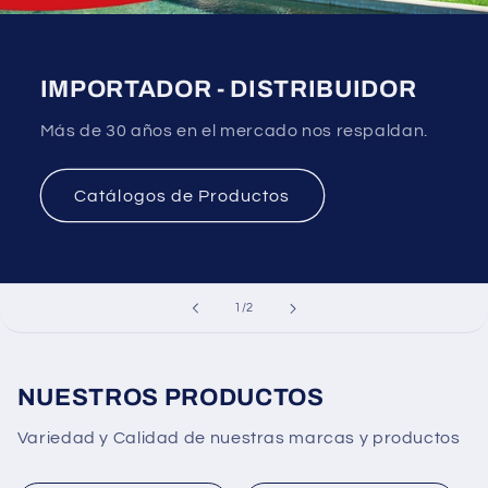
IMPORTADOR - DISTRIBUIDOR
Más de 30 años en el mercado nos respaldan.
Catálogos de Productos
de
1
/
2
NUESTROS PRODUCTOS
Variedad y Calidad de nuestras marcas y productos