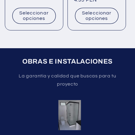
habitual
4.95 PEN
Seleccionar
Seleccionar
opciones
opciones
OBRAS E INSTALACIONES
La garantía y calidad que buscas para tu
proyecto