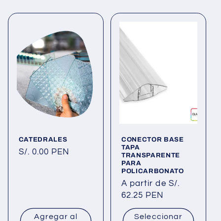
CATEDRALES
CONECTOR BASE
TAPA
Precio
S/. 0.00 PEN
TRANSPARENTE
PARA
habitual
POLICARBONATO
Precio
A partir de S/.
habitual
62.25 PEN
Agregar al
Seleccionar